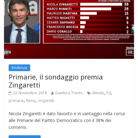
Evidenza
Primarie, il sondaggio premia
Zingaretti
,
,
22 Novembre 2018
Gianluca Trento
Minniti
Pd
,
,
primarie
Renzi
zingaretti
Nicola Zingaretti è dato favorito e in vantaggio nella corsa
alle Primarie del Partito Democratico con il 38% dei
consensi.