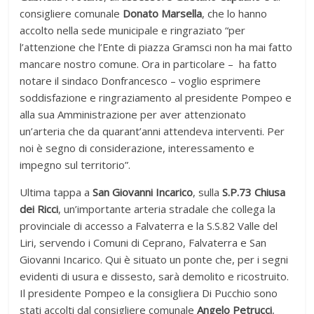
consigliere comunale
Donato Marsella
, che lo hanno
accolto nella sede municipale e ringraziato “per
l’attenzione che l’Ente di piazza Gramsci non ha mai fatto
mancare nostro comune. Ora in particolare – ha fatto
notare il sindaco Donfrancesco – voglio esprimere
soddisfazione e ringraziamento al presidente Pompeo e
alla sua Amministrazione per aver attenzionato
un’arteria che da quarant’anni attendeva interventi. Per
noi è segno di considerazione, interessamento e
impegno sul territorio”.
Ultima tappa a
San Giovanni Incarico
, sulla
S.P.73 Chiusa
dei Ricci
, un’importante arteria stradale che collega la
provinciale di accesso a Falvaterra e la S.S.82 Valle del
Liri, servendo i Comuni di Ceprano, Falvaterra e San
Giovanni Incarico. Qui è situato un ponte che, per i segni
evidenti di usura e dissesto, sarà demolito e ricostruito.
Il presidente Pompeo e la consigliera Di Pucchio sono
stati accolti dal consigliere comunale
Angelo Petrucci
,