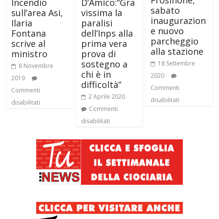
Incendio
D’Amico:“Gra
sabato
sull’area Asi,
vissima la
inaugurazion
Ilaria
paralisi
e nuovo
Fontana
dell’Inps alla
parcheggio
scrive al
prima vera
alla stazione
ministro
prova di
sostegno a
18 Settembre
8 Novembre
chi è in
2020
2019
difficoltà”
Commenti
Commenti
2 Aprile 2020
disabilitati
disabilitati
Commenti
disabilitati