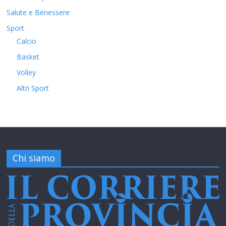
Salute e Benessere
Sport
Calcio
Basket
Volley
Altri Sport
Chi siamo