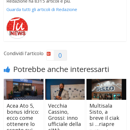
Redazione ha 8315 articoli e più.
Guarda tutti gli articoli di Redazione
Condividi l'articolo
0
Potrebbe anche interessarti
Acea Ato 5,
Vecchia
Multisala
bonus idrico:
Cassino,
Sisto, a
ecco come
Grossi: inno
breve il ciak
ottenere lo
ufficiale della
si …riapre
sconto sui
città