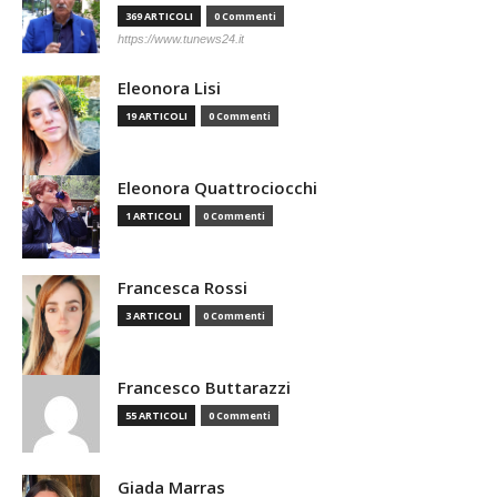
369 ARTICOLI
0 Commenti
https://www.tunews24.it
Eleonora Lisi
19 ARTICOLI
0 Commenti
Eleonora Quattrociocchi
1 ARTICOLI
0 Commenti
Francesca Rossi
3 ARTICOLI
0 Commenti
Francesco Buttarazzi
55 ARTICOLI
0 Commenti
Giada Marras