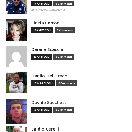
11 ARTICOLI
0 Commenti
https://www.tunews24.it
Cinzia Cerroni
120 ARTICOLI
0 Commenti
Daiana Scacchi
25 ARTICOLI
0 Commenti
Danilo Del Greco
1084 ARTICOLI
0 Commenti
Davide Sacchetti
66 ARTICOLI
0 Commenti
Egidio Cerelli