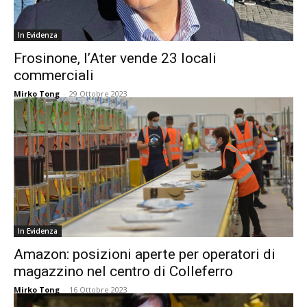
In Evidenza
Frosinone, l’Ater vende 23 locali
commerciali
Mirko Tong
-
29 Ottobre 2023
In Evidenza
Amazon: posizioni aperte per operatori di
magazzino nel centro di Colleferro
Mirko Tong
-
16 Ottobre 2023