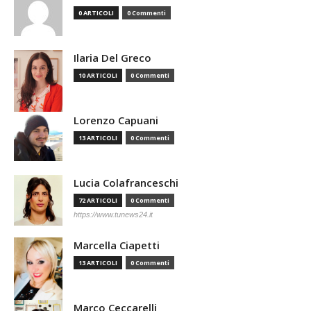
0 ARTICOLI
0 Commenti
Ilaria Del Greco
10 ARTICOLI
0 Commenti
Lorenzo Capuani
13 ARTICOLI
0 Commenti
Lucia Colafranceschi
72 ARTICOLI
0 Commenti
https://www.tunews24.it
Marcella Ciapetti
13 ARTICOLI
0 Commenti
Marco Ceccarelli