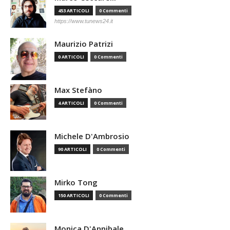
453 ARTICOLI
0 Commenti
https://www.tunews24.it
Maurizio Patrizi
0 ARTICOLI
0 Commenti
Max Stefàno
4 ARTICOLI
0 Commenti
Michele D'Ambrosio
90 ARTICOLI
0 Commenti
Mirko Tong
150 ARTICOLI
0 Commenti
Monica D'Annibale