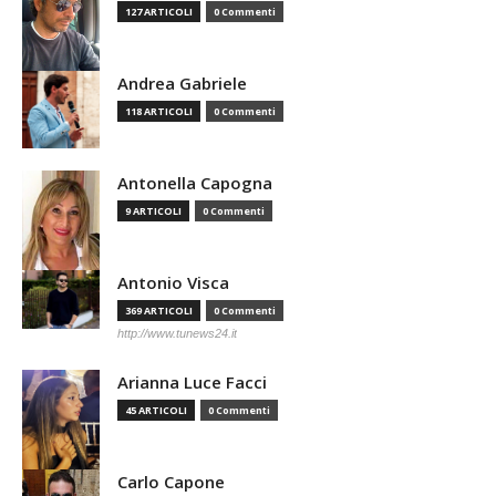
127 ARTICOLI
0 Commenti
Andrea Gabriele
118 ARTICOLI
0 Commenti
Antonella Capogna
9 ARTICOLI
0 Commenti
Antonio Visca
369 ARTICOLI
0 Commenti
http://www.tunews24.it
Arianna Luce Facci
45 ARTICOLI
0 Commenti
Carlo Capone