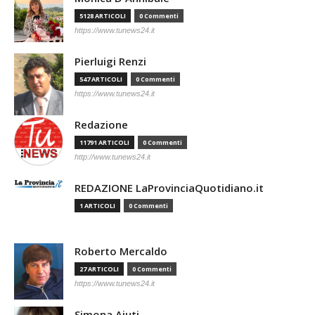
5128 ARTICOLI
0 Commenti
https://www.tunews24.it
Pierluigi Renzi
547 ARTICOLI
0 Commenti
https://www.tunews24.it
Redazione
11791 ARTICOLI
0 Commenti
http://www.tunews24.it
REDAZIONE LaProvinciaQuotidiano.it
1 ARTICOLI
0 Commenti
Roberto Mercaldo
27 ARTICOLI
0 Commenti
https://www.tunews24.it
Simona Aiuti