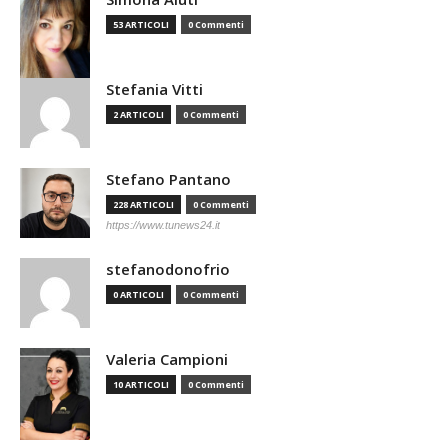
53 ARTICOLI
0 Commenti
Stefania Vitti
2 ARTICOLI
0 Commenti
Stefano Pantano
228 ARTICOLI
0 Commenti
https://www.tunews24.it
stefanodonofrio
0 ARTICOLI
0 Commenti
Valeria Campioni
10 ARTICOLI
0 Commenti