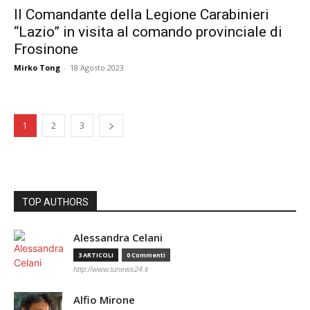
Il Comandante della Legione Carabinieri
“Lazio” in visita al comando provinciale di
Frosinone
Mirko Tong
-
18 Agosto 2023
1
2
3
TOP AUTHORS
Alessandra Celani
3 ARTICOLI
0 Commenti
http://www.tunews24.it
Alfio Mirone