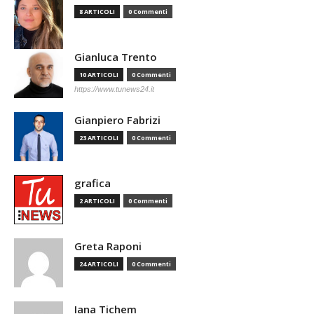
8 ARTICOLI
0 Commenti
Gianluca Trento
10 ARTICOLI
0 Commenti
https://www.tunews24.it
Gianpiero Fabrizi
23 ARTICOLI
0 Commenti
grafica
2 ARTICOLI
0 Commenti
Greta Raponi
24 ARTICOLI
0 Commenti
Iana Tichem