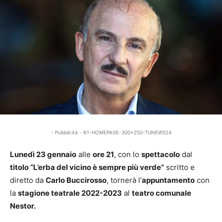
- Pubblicità - B1-HOMEPAGE-300x250-TUNEWS24
Lunedì 23 gennaio
alle
ore 21
, con lo
spettacolo
dal
titolo “L’erba del vicino è sempre più verde”
scritto e
diretto da
Carlo Buccirosso
, tornerà l’
appuntamento
con
la
stagione teatrale 2022-2023
al
teatro comunale
Nestor.