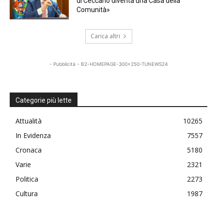
di Ceccano diventa una Casa della
Comunità»
Carica altri
- Pubblicità - B2-HOMEPAGE-300x250-TUNEWS24
Categorie più lette
Attualità
10265
In Evidenza
7557
Cronaca
5180
Varie
2321
Politica
2273
Cultura
1987