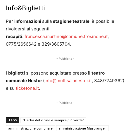
Info&Biglietti
Per
informazioni
sulla
stagione teatrale
, è possibile
rivolgersi ai seguenti
recapiti
:
francesca.martino@comune.frosinone.it
,
0775/2656642 e 329/3605704.
- Pubblicità -
I
biglietti
si possono acquistare presso il
teatro
comunale Nestor
(
info@multisalanestor.it
, 348/7749362)
e su
ticketone.it
.
- Pubblicità -
TAGS
“L'erba del vicino è sempre più verde”
amministrazione comunale
amministrazione Mastrangeli