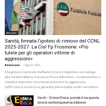
Attualità
Sanità, firmata l’ipotesi di rinnovo del CCNL
2025-2027. La Cisl Fp Frosinone: «Più
tutele per gli operatori vittime di
aggressioni»
Redazione
-
7 Agosto 2026
Il Segretario Generale, Raffaele Ercoli e il Segretario con delega
alla Sanità Pubblica, Francesco Prioia affermano: «Continueremo a
chiedere interventi concreti per prevenire le aggressioni,
rafforzare la sicurezza e garantire piena tutela a tutti i lavoratori»
Veroli – Ernica Etnica: prende il via questa
sera la venticinquesima edizione