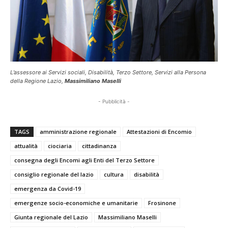
L’assessore ai Servizi sociali, Disabilità, Terzo Settore, Servizi alla Persona
della Regione Lazio,
Massimiliano Maselli
- Pubblicità -
TAGS
amministrazione regionale
Attestazioni di Encomio
attualità
ciociaria
cittadinanza
consegna degli Encomi agli Enti del Terzo Settore
consiglio regionale del lazio
cultura
disabilità
emergenza da Covid-19
emergenze socio-economiche e umanitarie
Frosinone
Giunta regionale del Lazio
Massimiliano Maselli