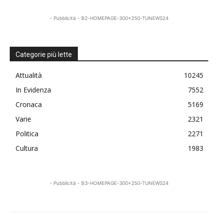
- Pubblicità - B2-HOMEPAGE-300x250-TUNEWS24
Categorie più lette
Attualità
10245
In Evidenza
7552
Cronaca
5169
Varie
2321
Politica
2271
Cultura
1983
- Pubblicità - B3-HOMEPAGE-300x250-TUNEWS24