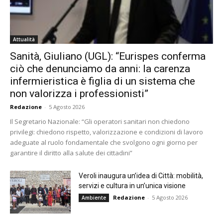
Attualità
Sanità, Giuliano (UGL): “Eurispes conferma
ciò che denunciamo da anni: la carenza
infermieristica è figlia di un sistema che
non valorizza i professionisti”
Redazione
-
5 Agosto 2026
Il Segretario Nazionale: “Gli operatori sanitari non chiedono
privilegi: chiedono rispetto, valorizzazione e condizioni di lavoro
adeguate al ruolo fondamentale che svolgono ogni giorno per
garantire il diritto alla salute dei cittadini”
Veroli inaugura un’idea di Città: mobilità,
servizi e cultura in un’unica visione
Redazione
-
5 Agosto 2026
Ambiente