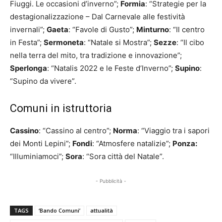
Fiuggi. Le occasioni d’inverno”;
Formia
: “Strategie per la
destagionalizzazione – Dal Carnevale alle festività
invernali”;
Gaeta
: “Favole di Gusto”;
Minturno
: “Il centro
in Festa”;
Sermoneta
: “Natale si Mostra”;
Sezze
: “Il cibo
nella terra del mito, tra tradizione e innovazione”;
Sperlonga
: “Natalis 2022 e le Feste d’Inverno”;
Supino
:
“Supino da vivere”.
Comuni in istruttoria
Cassino
: “Cassino al centro”;
Norma
: “Viaggio tra i sapori
dei Monti Lepini”;
Fondi
: “Atmosfere natalizie”;
Ponza:
“Illuminiamoci”;
Sora
: “Sora città del Natale”.
- Pubblicità -
TAGS
‘Bando Comuni’
attualità