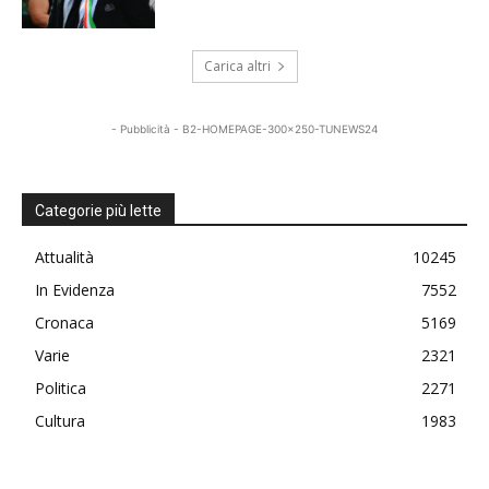
Carica altri
- Pubblicità - B2-HOMEPAGE-300x250-TUNEWS24
Categorie più lette
Attualità
10245
In Evidenza
7552
Cronaca
5169
Varie
2321
Politica
2271
Cultura
1983