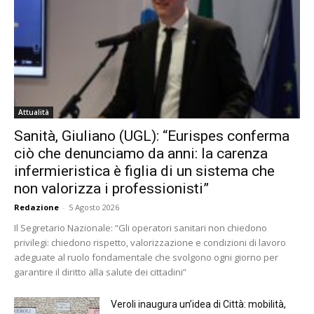
Attualità
Sanità, Giuliano (UGL): “Eurispes conferma
ciò che denunciamo da anni: la carenza
infermieristica è figlia di un sistema che
non valorizza i professionisti”
Redazione
-
5 Agosto 2026
Il Segretario Nazionale: “Gli operatori sanitari non chiedono
privilegi: chiedono rispetto, valorizzazione e condizioni di lavoro
adeguate al ruolo fondamentale che svolgono ogni giorno per
garantire il diritto alla salute dei cittadini”
Veroli inaugura un’idea di Città: mobilità,