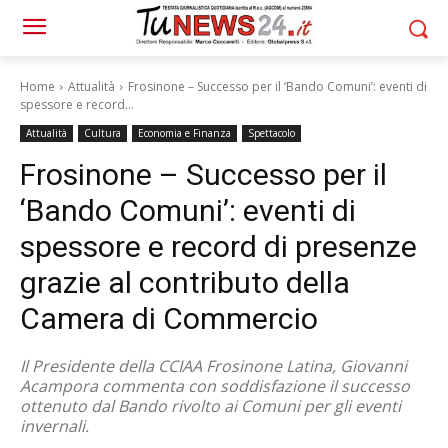
Home
Attualità
Frosinone – Successo per il ‘Bando Comuni’: eventi di
spessore e record...
Attualità
Cultura
Economia e Finanza
Spettacolo
Frosinone – Successo per il
‘Bando Comuni’: eventi di
spessore e record di presenze
grazie al contributo della
Camera di Commercio
Il Presidente della CCIAA Frosinone Latina, Giovanni
Acampora commenta con soddisfazione il successo
ottenuto dal Bando rivolto ai Comuni per gli eventi
invernali.