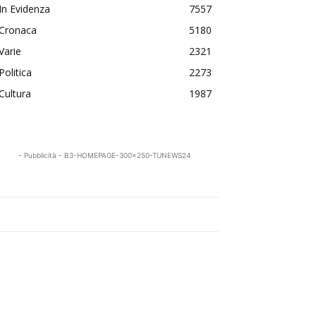
In Evidenza
7557
Cronaca
5180
Varie
2321
Politica
2273
Cultura
1987
- Pubblicità - B3-HOMEPAGE-300x250-TUNEWS24