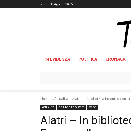
sabato 8 Agosto 2026
IN EVIDENZA
POLITICA
CRONACA
Home
Attualità
Alatri - In biblioteca incontro con l
Attualità
Salute e Benessere
Varie
Alatri – In bibliote