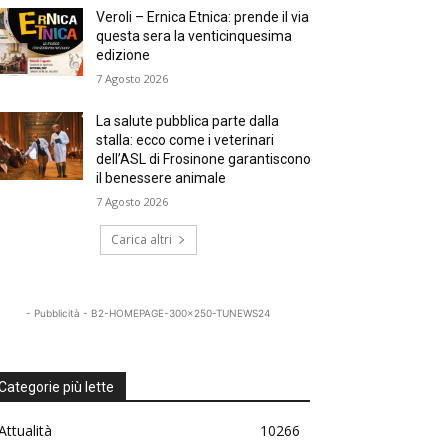
Veroli – Ernica Etnica: prende il via
questa sera la venticinquesima
edizione
7 Agosto 2026
La salute pubblica parte dalla
stalla: ecco come i veterinari
dell’ASL di Frosinone garantiscono
il benessere animale
7 Agosto 2026
Carica altri
- Pubblicità - B2-HOMEPAGE-300x250-TUNEWS24
Categorie più lette
Attualità
10266