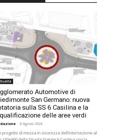
ttualità
gglomerato Automotive di
iedimonte San Germano: nuova
otatoria sulla SS 6 Casilina e la
iqualificazione delle aree verdi
edazione
-
8 Agosto 2026
 progetto di messa in sicurezza dell’intersezione al
 130+900 della Strada Statale 6 Casilina con la