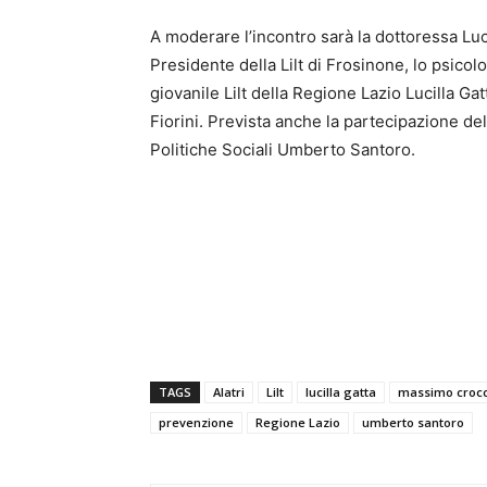
A moderare l’incontro sarà la dottoressa Luci
Presidente della Lilt di Frosinone, lo psic
giovanile Lilt della Regione Lazio Lucilla Ga
Fiorini. Prevista anche la partecipazione de
Politiche Sociali Umberto Santoro.
TAGS
Alatri
Lilt
lucilla gatta
massimo croc
prevenzione
Regione Lazio
umberto santoro