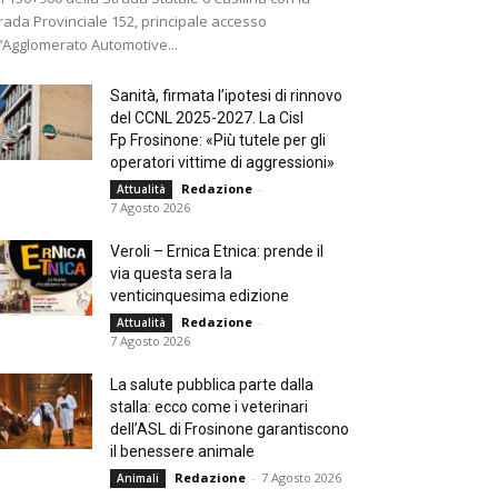
rada Provinciale 152, principale accesso
l’Agglomerato Automotive...
Sanità, firmata l’ipotesi di rinnovo
del CCNL 2025-2027. La Cisl
Fp Frosinone: «Più tutele per gli
operatori vittime di aggressioni»
Redazione
-
Attualità
7 Agosto 2026
Veroli – Ernica Etnica: prende il
via questa sera la
venticinquesima edizione
Redazione
-
Attualità
7 Agosto 2026
La salute pubblica parte dalla
stalla: ecco come i veterinari
dell’ASL di Frosinone garantiscono
il benessere animale
Redazione
-
7 Agosto 2026
Animali