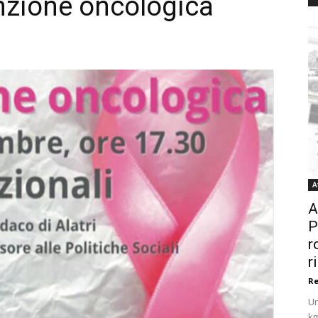
nzione oncologica
A
A
P
r
r
R
Un
km