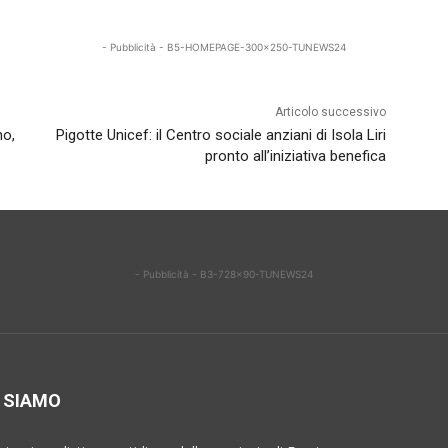
- Pubblicità - B5-HOMEPAGE-300x250-TUNEWS24
Articolo successivo
no,
Pigotte Unicef: il Centro sociale anziani di Isola Liri
pronto all’iniziativa benefica
- Pubblicità - B3-728x90-TUNEWS24
 SIAMO