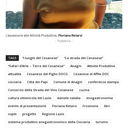
L’assessore alle Attività Produttive,
Floriana Retarvi
- Pubblicità -
TAGS
“I luoghi del Cesanese”
“La strada del Cenasese”
“Safari d’Arte – Terre del Cesanese”
Anagni
Attività Produttive
attualità
Cesanese del Piglio DOCG
Cesanese di Affile DOC
ciociaria
Città dei Papi
Comune di Anagni
conferenza stampa
Consorzio della Strada del Vino Cesanese
cucina
cultura vitivinicola del Lazio
daniele natalia
enogastronomia
evento di presentazione
Floriana Retarvi
Frosinone
libri
ospiti
progetto
Regione Lazio
sistema produttivo enogastronomico della Ciociaria
turismo