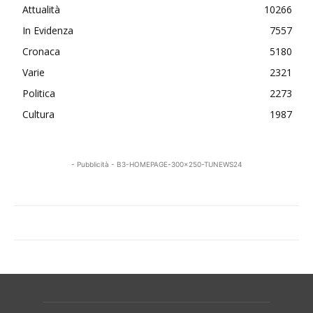
Attualità
10266
In Evidenza
7557
Cronaca
5180
Varie
2321
Politica
2273
Cultura
1987
- Pubblicità - B3-HOMEPAGE-300x250-TUNEWS24