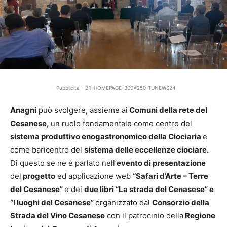
- Pubblicità - B1-HOMEPAGE-300x250-TUNEWS24
Anagni
può svolgere, assieme ai
Comuni della rete del
Cesanese,
un ruolo fondamentale come centro del
sistema produttivo enogastronomico della Ciociaria
e
come baricentro del
sistema delle eccellenze ciociare.
Di questo se ne è parlato nell’
evento di presentazione
del
progetto
ed applicazione web
“Safari d’Arte – Terre
del Cesanese”
e dei
due libri “La strada del Cenasese” e
“I luoghi del Cesanese”
organizzato dal
Consorzio della
Strada del Vino Cesanese
con il patrocinio della
Regione