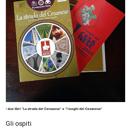
I
due libri “La strada del Cenasese” e “I luoghi del Cesanese”
Gli ospiti