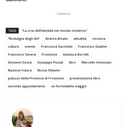
- Pubblicità -
TAGS
“La crisi dell’identità nel mondo moderno”
“Nostalgia degli dei”
Andrea Amata
attualità
ciociaria
cultura
evento
Francesca Sacchetti
Francesco Giubilei
Francesco Severa
Frosinone
Gianluca Borrelli
Giovanni Sessa
Giuseppe Pizzuti
libro
Marcello Veneziani
Nazione Futura
Nicola Ottavini
palazzo della Provincia di Frosinone
presentazione libro
secondo appuntamento
un formidabile viaggio