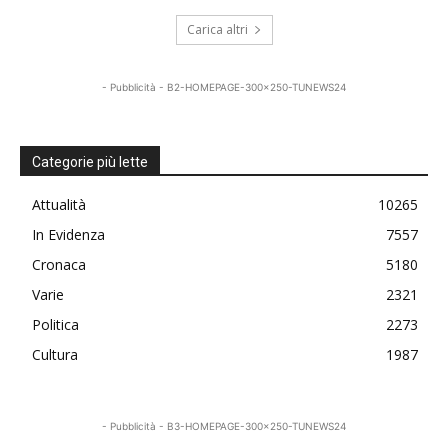
Carica altri
- Pubblicità - B2-HOMEPAGE-300x250-TUNEWS24
Categorie più lette
Attualità
10265
In Evidenza
7557
Cronaca
5180
Varie
2321
Politica
2273
Cultura
1987
- Pubblicità - B3-HOMEPAGE-300x250-TUNEWS24