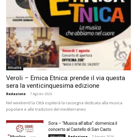
Attualità
Veroli – Ernica Etnica: prende il via questa
sera la venticinquesima edizione
Redazione
-
7 Agosto 2026
Nel weekend la Città ospiterà la rassegna dedicata alla musica
popolare e alle tradizioni del mediterraneo
Sora – “Musica all’alba”: domenica il
concerto al Castello di San Casto
Redazione
-
7 Agosto 2026
Attualità