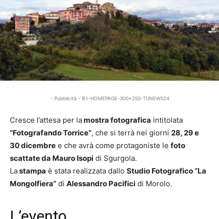
- Pubblicità - B1-HOMEPAGE-300x250-TUNEWS24
Cresce l’attesa per la
mostra fotografica
intitolata
“Fotografando Torrice”
, che si terrà nei giorni
28, 29 e
30 dicembre
e che avrà come protagoniste le
foto
scattate da Mauro Isopi
di Sgurgola.
La
stampa
è stata realizzata dallo
Studio Fotografico “La
Mongolfiera”
di
Alessandro Pacifici
di Morolo.
L’evento