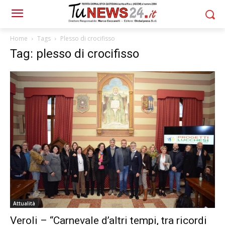
Home
Tags
Plesso di crocifisso
Tag: plesso di crocifisso
Attualità
Veroli – “Carnevale d’altri tempi, tra ricordi