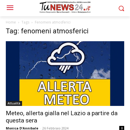
Home
Tags
Fenomeni atmosferici
Tag: fenomeni atmosferici
Attualità
Meteo, allerta gialla nel Lazio a partire da
questa sera
Monica D'Annibale
-
26 Febbraio 2024
0