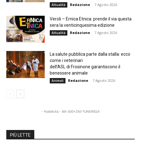
Redazione
-
7 Agosto 2026
Attualità
Veroli – Ernica Etnica: prende il via questa
sera la venticinquesima edizione
Redazione
-
7 Agosto 2026
Attualità
La salute pubblica parte dalla stalla: ecco
come i veterinari
dell’ASL di Frosinone garantiscono il
benessere animale
Redazione
-
7 Agosto 2026
Animali
- Pubblicità - B6-300x250-TUNEWS24
PIÙ LETTE