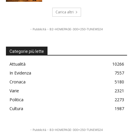
Carica altri
- Pubblicità - B2-HOMEPAGE-300x250-TUNEWS24
Categorie più lette
Attualità
10266
In Evidenza
7557
Cronaca
5180
Varie
2321
Politica
2273
Cultura
1987
- Pubblicità - B3-HOMEPAGE-300x250-TUNEWS24