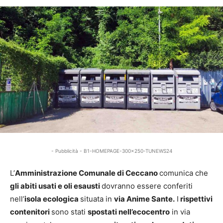
- Pubblicità - B1-HOMEPAGE-300x250-TUNEWS24
L’
Amministrazione Comunale di Ceccano
comunica che
gli abiti usati e oli esausti
dovranno essere conferiti
nell’
isola ecologica
situata in
via Anime Sante.
I
rispettivi
contenitori
sono stati
spostati nell’ecocentro
in via