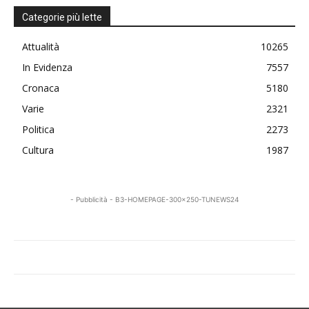
Categorie più lette
Attualità
10265
In Evidenza
7557
Cronaca
5180
Varie
2321
Politica
2273
Cultura
1987
- Pubblicità - B3-HOMEPAGE-300x250-TUNEWS24