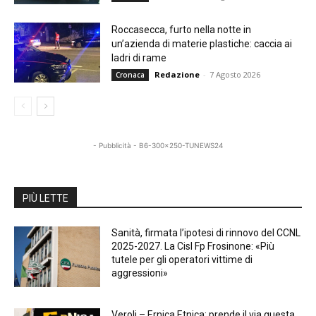
Roccasecca, furto nella notte in
un’azienda di materie plastiche: caccia ai
ladri di rame
Redazione
-
7 Agosto 2026
Cronaca
- Pubblicità - B6-300x250-TUNEWS24
PIÙ LETTE
Sanità, firmata l’ipotesi di rinnovo del CCNL
2025-2027. La Cisl Fp Frosinone: «Più
tutele per gli operatori vittime di
aggressioni»
Veroli – Ernica Etnica: prende il via questa