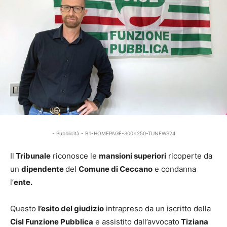
- Pubblicità - B1-HOMEPAGE-300x250-TUNEWS24
Il
Tribunale
riconosce le
mansioni superiori
ricoperte da
un
dipendente
del
Comune di Ceccano
e condanna
l’
ente.
Questo
l’esito del giudizio
intrapreso da un iscritto della
Cisl Funzione Pubblica
e assistito dall’avvocato
Tiziana