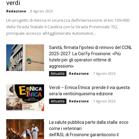
verdi
Redazione
-
8 Agosto 2026
Un progetto di messa in sicurezza dell’intersezione al km 130+900
della Strada Statale 6 Casilina con la Strada Provinciale 152,
principale accesso all’Agglomerato Automotive...
Sanità, firmata l’ipotesi di rinnovo del CCNL
2025-2027. La Cisl Fp Frosinone: «Più
tutele per gli operatori vittime di
aggressioni»
Redazione
-
7 Agosto 2026
Attualità
Veroli – Ernica Etnica: prende il via questa
sera la venticinquesima edizione
Redazione
-
7 Agosto 2026
Attualità
La salute pubblica parte dalla stalla: ecco
come i veterinari
dell’ASL di Frosinone garantiscono il