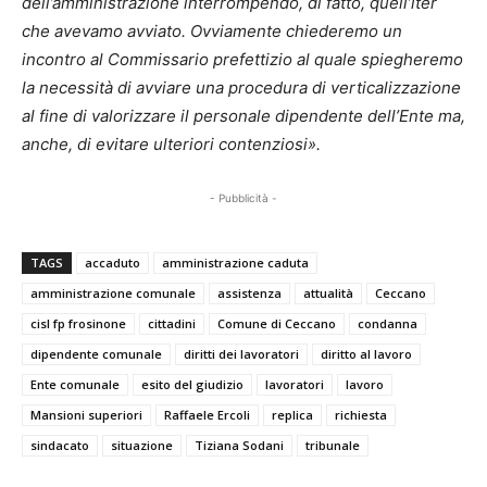
dell’amministrazione interrompendo, di fatto, quell’iter
che avevamo avviato. Ovviamente chiederemo un
incontro al Commissario prefettizio al quale spiegheremo
la necessità di avviare una procedura di verticalizzazione
al fine di valorizzare il personale dipendente dell’Ente ma,
anche, di evitare ulteriori contenziosi».
- Pubblicità -
TAGS
accaduto
amministrazione caduta
amministrazione comunale
assistenza
attualità
Ceccano
cisl fp frosinone
cittadini
Comune di Ceccano
condanna
dipendente comunale
diritti dei lavoratori
diritto al lavoro
Ente comunale
esito del giudizio
lavoratori
lavoro
Mansioni superiori
Raffaele Ercoli
replica
richiesta
sindacato
situazione
Tiziana Sodani
tribunale