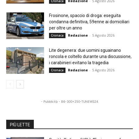
Redazione
-
5 Agosto 2026
Cronaca
Frosinone, spaccio di droga: eseguita
condanna definitiva, 59enne ai domiciliari
per oltre un anno
Redazione
-
5 Agosto 2026
Cronaca
Lite degenera: due uomini sguainano
roncola e coltello durante una discussione,
i carabinieri evitano la tragedia
Redazione
-
5 Agosto 2026
Cronaca
- Pubblicità - B6-300x250-TUNEWS24
PIÙ LETTE