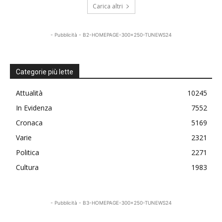
Carica altri
- Pubblicità - B2-HOMEPAGE-300x250-TUNEWS24
Categorie più lette
Attualità
10245
In Evidenza
7552
Cronaca
5169
Varie
2321
Politica
2271
Cultura
1983
- Pubblicità - B3-HOMEPAGE-300x250-TUNEWS24