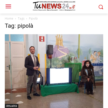
Home
Tags
Pipolà
Tag: pipolà
Attualità