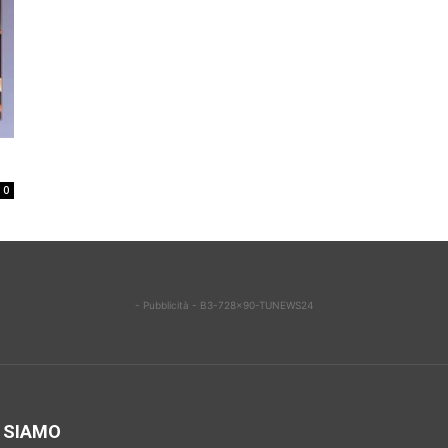
0
- Pubblicità - B3-728x90-TUNEWS24
 SIAMO