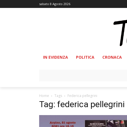
sabato 8 Agosto 2026
IN EVIDENZA
POLITICA
CRONACA
Home
Tags
Federica pellegrini
Tag: federica pellegrini